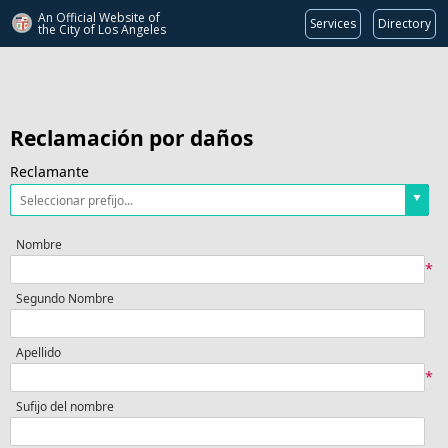
An Official Website of
Services
Directory
the City of
Los Angeles
Reclamación por daños
Reclamante
Nombre
*
Segundo Nombre
Apellido
*
Sufijo del nombre